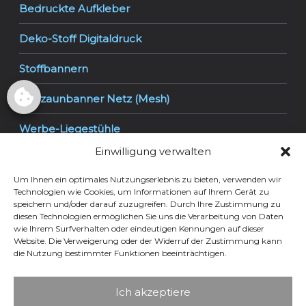
Bedruckte Aufkleber
Deko-Stoff Digitaldruck
Stoffbannern
Bauzaunbanner Netz (Mesh)
Werbe-Liegestühle
Einwilligung verwalten
Lochfolie One Way Vision
Um Ihnen ein optimales Nutzungserlebnis zu bieten, verwenden wir
Klebefolie Easy Dot
Technologien wie Cookies, um Informationen auf Ihrem Gerät zu
speichern und/oder darauf zuzugreifen. Durch Ihre Zustimmung zu
diesen Technologien ermöglichen Sie uns die Verarbeitung von Daten
Klebefolie mit Aufdruck
wie Ihrem Surfverhalten oder eindeutigen Kennungen auf dieser
Website. Die Verweigerung oder der Widerruf der Zustimmung kann
Folienbeschriftung
die Nutzung bestimmter Funktionen beeinträchtigen.
Milchglasfolie
Ich akzeptiere